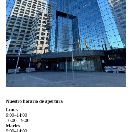
Nuestro horario de apertura
Lunes
9
:
00
–
14
:
00
16
:
00
–
19
:
00
Martes
9
:
00
–
14
:
00